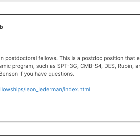
ab
an postdoctoral fellows. This is a postdoc position that
 cosmic program, such as SPT-3G, CMB-S4, DES, Rubin, a
 Benson if you have questions.
fellowships/leon_lederman/index.html