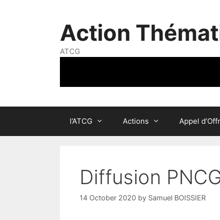
Skip
to
Action Thémat
content
ATCG
l’ATCG
Actions
Appel d’Off
Diffusion PNCG
14 October 2020
by
Samuel BOISSIER