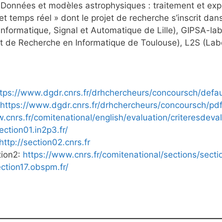
 Données et modèles astrophysiques : traitement et exp
 et temps réel » dont le projet de recherche s’inscrit dans
nformatique, Signal et Automatique de Lille), GIPSA-la
tut de Recherche en Informatique de Toulouse), L2S (La
tps://www.dgdr.cnrs.fr/drhchercheurs/concoursch/defau
https://www.dgdr.cnrs.fr/drhchercheurs/concoursch/pd
.cnrs.fr/comitenational/english/evaluation/criteresdeva
ection01.in2p3.fr/
http://section02.cnrs.fr
tion2:
https://www.cnrs.fr/comitenational/sections/sect
ection17.obspm.fr/