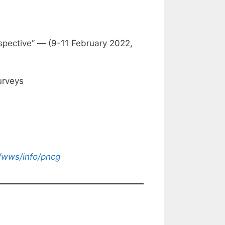
spective” — (9-11 February 2022,
urveys
fr/wws/info/pncg