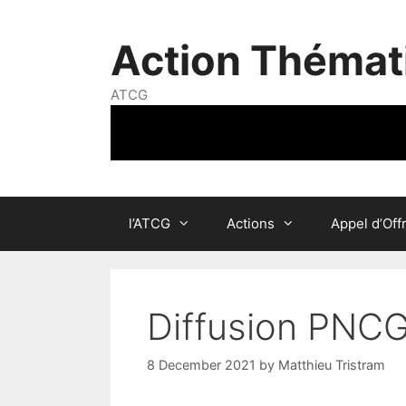
Skip
to
Action Thémat
content
ATCG
l’ATCG
Actions
Appel d’Off
Diffusion PNCG
8 December 2021
by
Matthieu Tristram