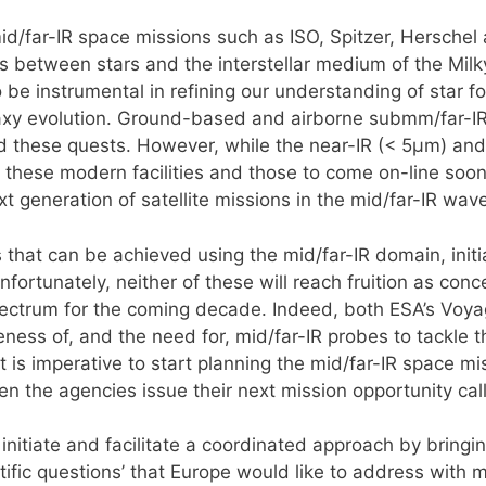
id/far-IR space missions such as ISO, Spitzer, Herschel
ns between stars and the interstellar medium of the Milk
 be instrumental in refining our understanding of star f
laxy evolution. Ground-based and airborne submm/far-IR
d these quests. However, while the near-IR (< 5μm) 
 these modern facilities and those to come on-line so
t generation of satellite missions in the mid/far-IR wav
hat can be achieved using the mid/far-IR domain, initia
rtunately, neither of these will reach fruition as concei
pectrum for the coming decade. Indeed, both ESA’s Vo
ness of, and the need for, mid/far-IR probes to tackle t
t is imperative to start planning the mid/far-IR space mis
en the agencies issue their next mission opportunity call
o initiate and facilitate a coordinated approach by bringi
tific questions’ that Europe would like to address with 