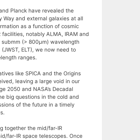
 and Planck have revealed the
y Way and external galaxies at all
ormation as a function of cosmic
 facilities, notably ALMA, IRAM and
and submm (> 800μm) wavelength
on (JWST, ELT), we now need to
elength ranges.
tives like SPICA and the Origins
ved, leaving a large void in our
yage 2050 and NASA’s Decadal
he big questions in the cold and
sions of the future in a timely
s.
ng together the mid/far-IR
mid/far-IR space telescopes. Once