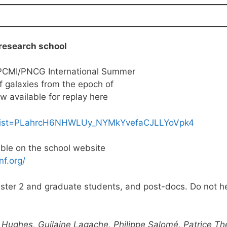
” research school
e PCMI/PNCG International Summer
f galaxies from the epoch of
w available for replay here
st?list=PLahrcH6NHWLUy_NYMkYvefaCJLLYoVpk4
lable on the school website
nf.org/
master 2 and graduate students, and post-docs. Do not h
Hughes, Guilaine Lagache, Philippe Salomé, Patrice The