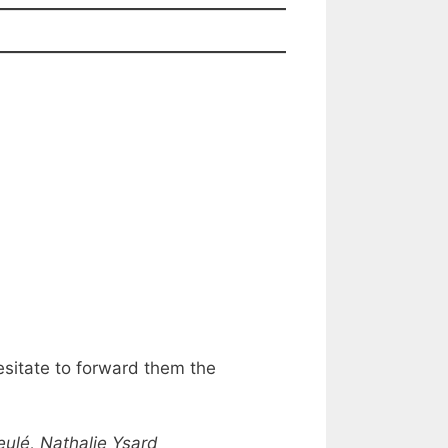
esitate to forward them the
ulé, Nathalie Ysard