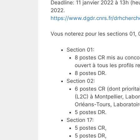
Deadline: 11 janvier 2022 à 13h (h
2022.
https://www.dgdr.cnrs.fr/drhcherch
Vous noterez pour les sections 01, 0
Section 01:
8 postes CR mis au concours
ouvert à tous les profils r
8 postes DR.
Section 02:
6 postes CR (dont priorit
(L2C) à Montpellier, Labo
Orléans-Tours, Laboratoir
5 postes DR.
Section 17:
5 postes CR,
5 postes DR,