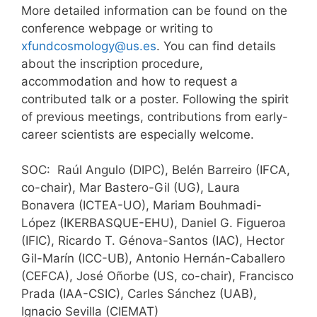
More detailed information can be found on the
conference webpage or writing to
xfundcosmology@us.es
. You can find details
about the inscription procedure,
accommodation and how to request a
contributed talk or a poster. Following the spirit
of previous meetings, contributions from early-
career scientists are especially welcome.
SOC: Raúl Angulo (DIPC), Belén Barreiro (IFCA,
co-chair), Mar Bastero-Gil (UG), Laura
Bonavera (ICTEA-UO), Mariam Bouhmadi-
López (IKERBASQUE-EHU), Daniel G. Figueroa
(IFIC), Ricardo T. Génova-Santos (IAC), Hector
Gil-Marín (ICC-UB), Antonio Hernán-Caballero
(CEFCA), José Oñorbe (US, co-chair), Francisco
Prada (IAA-CSIC), Carles Sánchez (UAB),
Ignacio Sevilla (CIEMAT)